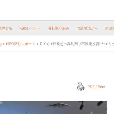
業界分析
活動レポート
各社取り組み
内装現場から
用語
g
NPO活動レポート
​DIYで逆転発想の高利回り不動産投資! ヤモリサ
PDF / Print