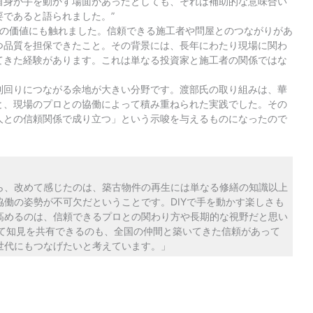
自身が手を動かす場面があったとしても、それは補助的な意味合い
であると語られました。”
クの価値にも触れました。信頼できる施工者や問屋とのつながりがあ
つ品質を担保できたこと。その背景には、長年にわたり現場に関わ
てきた経験があります。これは単なる投資家と施工者の関係ではな
。
利回りにつながる余地が大きい分野です。渡部氏の取り組みは、華
と、現場のプロとの協働によって積み重ねられた実践でした。その
人との信頼関係で成り立つ」という示唆を与えるものになったので
ら、改めて感じたのは、築古物件の再生には単なる修繕の知識以上
働の姿勢が不可欠だということです。DIYで手を動かす楽しさも
高めるのは、信頼できるプロとの関わり方や長期的な視野だと思い
して知見を共有できるのも、全国の仲間と築いてきた信頼があって
世代にもつなげたいと考えています。」