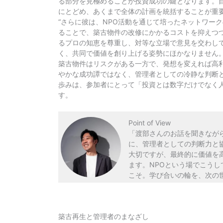
る部分を見極めることが投資成功の鍵となります。
にとどめ、あくまで全体の計画を統括することが重要
“さらに彼は、NPO活動を通じて培ったネットワー
ることで、築古物件の改修にかかるコストを抑えつ
るプロの知恵を尊重し、対等な立場で意見を交わし
く、共同で価値を創り上げる姿勢にほかなりません
築古物件はリスクがある一方で、発想を変えれば高
やかな成功譚ではなく、管理者としての冷静な判断
歩みは、参加者にとって「投資とは数字だけでなく
す。
Point of View
「渡部さんのお話を聞きなが
に、管理者としての判断力と協
大切ですが、最終的に価値を
ます。NPOという場でこう
こそ。学び合いの輪を、次の
築古再生と管理者のまなざし