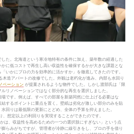
でした。北海道という寒冷地特有の条件に加え、築年数の経過した
いかに低コストで再生し高い収益性を確保するかが大きな課題とな
ら「いかにプロの力を効率的に活かすか」を徹底してきたのです。
える木造アパートの改修でした。外観は老朽化が進み、内部も水回り
ノベーション
が提案されるような物件でした。しかし渡部氏は「限
フルリノベーションではなく部分的な再生を選択しました。
相場です。例えば、すべての部屋を新築同然に仕上げる必要はな
直結するポイントに重点を置く。壁紙は劣化が激しい部分のみを貼
。水回りは最低限の更新にとどめ、全体の予算を抑えました。
まり、想定以上の利回りを実現することができたのです。
うかは、収益性を高めるための一つの選択肢にすぎない」という点
が膨らみがちですが、管理者が冷静に線引きをし、プロの手を借り