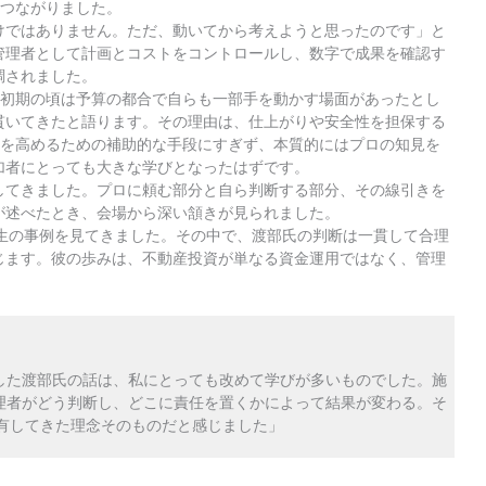
につながりました。
けではありません。ただ、動いてから考えようと思ったのです」と
管理者として計画とコストをコントロールし、数字で成果を確認す
調されました。
。初期の頃は予算の都合で自らも一部手を動かす場面があったとし
貫いてきたと語ります。その理由は、仕上がりや安全性を担保する
力を高めるための補助的な手段にすぎず、本質的にはプロの知見を
加者にとっても大きな学びとなったはずです。
してきました。プロに頼む部分と自ら判断する部分、その線引きを
が述べたとき、会場から深い頷きが見られました。
再生の事例を見てきました。その中で、渡部氏の判断は一貫して合理
じます。彼の歩みは、不動産投資が単なる資金運用ではなく、管理
。
した渡部氏の話は、私にとっても改めて学びが多いものでした。施
理者がどう判断し、どこに責任を置くかによって結果が変わる。そ
共有してきた理念そのものだと感じました」