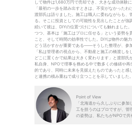
して物件は1,680万円で売却でき、大きな成功体験
「最初の一歩を踏み出すときは、不安がなかったわ
渡部氏は語りました。施工は職人に委ねながらも、
る。そこに投資としての可能性を見出したことが強
続いて彼は、DIYの位置づけについても触れました
つつ、基本は「施工はプロに任せる」という姿勢を
こと、そして時間の効率性でした。DIYは物件の魅
どう活かすかが重要である――そうした整理が、参
「私は管理者の視点から、不動産と施工の橋渡しを
どこに置くかで結果は大きく変わります」と渡部氏
私自身、NPOで理事を務める中で数多くの修繕や
的であり、同時に未来を見据えたものであったと感
と連携の積み重ねで成り立つことを示していました
Point of View
「北海道から久しぶりに参加
工を担うのはプロですが、管
の姿勢は、私たちがNPOで