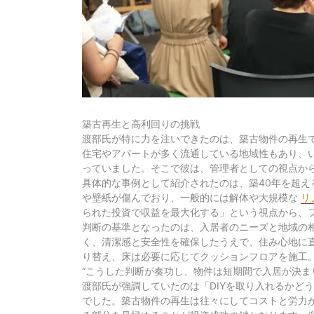
築古再生と高利回りの挑戦
渡部氏が特に力を注いできたのは、築古物件の再生
住宅やアパートが多く流通している地域性もあり、
っていました。そこで彼は、管理者としての視点か
具体的な事例として紹介されたのは、築40年を超
や壁紙が傷んでおり、一般的には解体や大規模な
リ
られた投資で収益を最大化する」という視点から、
判断の基準となったのは、入居者のニーズと地域の
く、清潔感と安全性を確保したうえで、住み心地に
り替え、床は必要に応じてクッションフロアを施工
“こうした判断が奏功し、物件は短期間で入居が決
渡部氏が強調していたのは「DIYを取り入れるかど
でした。築古物件の再生は往々にしてコストと労力