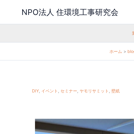
内
容
NPO法人 住環境工事研究会
を
ス
キ
ッ
プ
ホーム
blo
DIY
,
イベント
,
セミナー
,
ヤモリサミット
,
壁紙