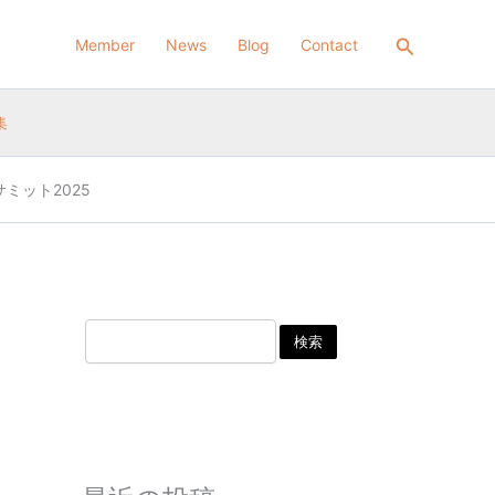
検
索
検
Member
News
Blog
Contact
索
集
ミット2025
検索