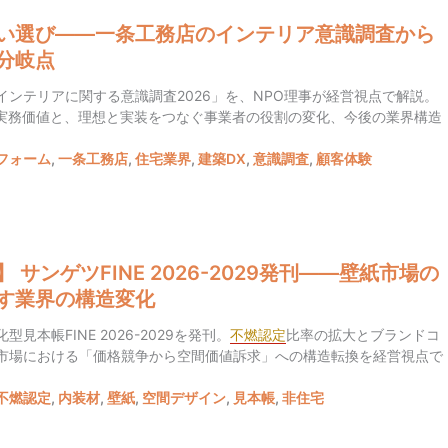
まい選び――一条工務店のインテリア意識調査から
分岐点
インテリアに関する意識調査2026」を、NPO理事が経営視点で解説。
実務価値と、理想と実装をつなぐ事業者の役割の変化、今後の業界構造
フォーム
,
一条工務店
,
住宅業界
,
建築DX
,
意識調査
,
顧客体験
 サンゲツFINE 2026-2029発刊——壁紙市場の
す業界の構造変化
見本帳FINE 2026-2029を発刊。
不燃認定
比率の拡大とブランドコ
市場における「価格競争から空間価値訴求」への構造転換を経営視点で
不燃認定
,
内装材
,
壁紙
,
空間デザイン
,
見本帳
,
非住宅