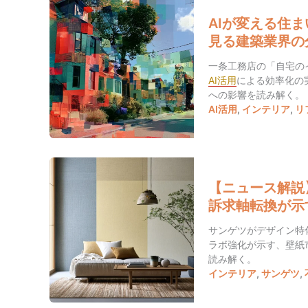
AIが変える住
見る建築業界の
一条工務店の「自宅の
AI活用
による効率化の
への影響を読み解く。
AI活用
,
インテリア
,
リ
【ニュース解説】
訴求軸転換が示
サンゲツがデザイン特化型
ラボ強化が示す、壁紙
読み解く。
インテリア
,
サンゲツ
,