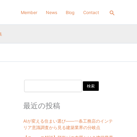
検
索
検
Member
News
Blog
Contact
索
集
検索
最近の投稿
AIが変える住まい選び――一条工務店のインテ
リア意識調査から見る建築業界の分岐点