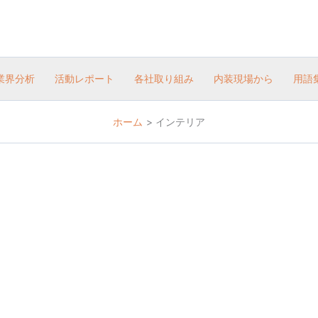
業界分析
活動レポート
各社取り組み
内装現場から
用語
ホーム
インテリア