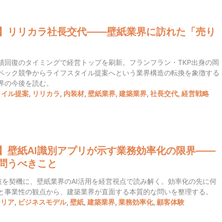
】リリカラ社長交代——壁紙業界に訪れた「売り
績回復のタイミングで経営トップを刷新。フランフラン・TKP出身の岡
ペック競争からライフスタイル提案へという業界構造の転換を象徴する
界の今後を読む。
タイル提案
,
リリカラ
,
内装材
,
壁紙業界
,
建築業界
,
社長交代
,
経営戦略
】壁紙AI識別アプリが示す業務効率化の限界——
問うべきこと
破を契機に、壁紙業界のAI活用を経営視点で読み解く。効率化の先に何
と事業性の観点から、建築業界が直面する本質的な問いを整理する。
テリア
,
ビジネスモデル
,
壁紙
,
建築業界
,
業務効率化
,
顧客体験