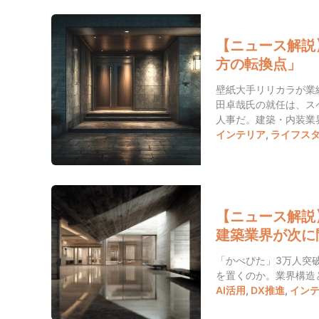
【ニュース解説
方の転換点」
壁紙大手リリカラが業
田卓哉氏の就任は、ス
人事だ。建築・内装業
インテリア
,
ライフス
【ニュース解説
建築業界が次に
「かべぴた」3万人突
を置くのか。業界構造
AI活用
,
DX推進
,
イン