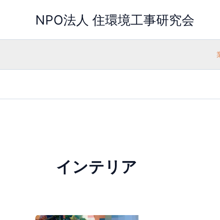
内
容
NPO法人 住環境工事研究会
を
ス
キ
ッ
プ
インテリア